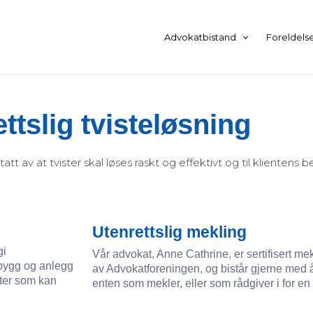
LinkedIn
Instagram
Mail
Advokatbistand
Foreldels
ttslig tvisteløsning
 av at tvister skal løses raskt og effektivt og til klientens b
Utenrettslig mekling
gi
Vår advokat, Anne Cathrine, er sertifisert mekl
 bygg og anlegg
av Advokatforeningen, og bistår gjerne med å 
rter som kan
enten som mekler, eller som rådgiver i for en 