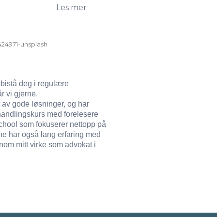
Les mer
g
 bistå deg i regulære
r vi gjerne.
 av gode løsninger, og har
handlingskurs med forelesere
chool som fokuserer nettopp på
ne har også lang erfaring med
nom mitt virke som advokat i