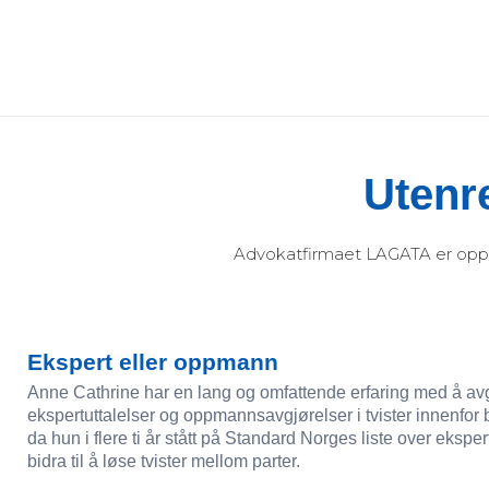
Hopp
rett
til
innholdet
Utenre
Advokatfirmaet LAGATA er opptatt
Ekspert eller oppmann
Anne Cathrine har en lang og omfattende erfaring med å av
ekspertuttalelser og oppmannsavgjørelser i tvister innenfor
da hun i flere ti år stått på Standard Norges liste over ekspe
bidra til å løse tvister mellom parter.