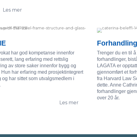
Les mer
ME
Forhandlin
vokat har god kompetanse innenfor
Trenger du en til å
serett, lang erfaring med rettslig
forhandlinger, bistå
ing av store saker innenfor bygg og
LAGATA er opptatt
 Hun har erfaring med prosjektintegrert
gjennomført et for
 og har sittet som utvalgsmedlem i
fra Harvard Law S
.
dette. Anne Cathri
forhandlinger gjen
over 20 år.
Les mer