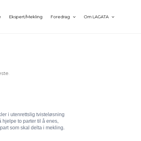
e
Ekspert/Mekling
Foredrag
Om LAGATA
este.
er i utenrettslig tvisteløsning
hjelpe to parter til å enes,
part som skal delta i mekling.